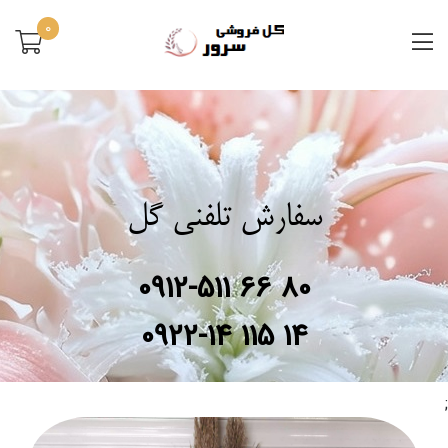
0
سفارش تلفنی گل
0912-511 66 80
0922-14 115 14
;