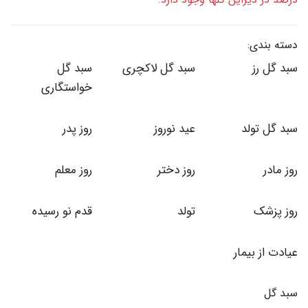
دسته بندی:
سبد گل رز
سبد گل لاکچری
سبد گل
خواستگاری
سبد گل تولد
عید نوروز
روز پدر
روز مادر
روز دختر
روز معلم
روز پزشک
تولد
قدم نو رسیده
عیادت از بیمار
سبد گل