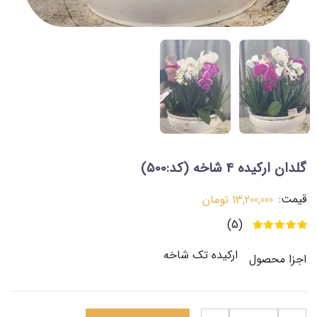
گلدان ارکیده 4 شاخه
(کد:500)
قیمت:
13,200,000
تومان
(5)
ارکیده تک شاخه
اجزا محصول