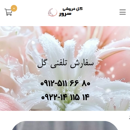
0
سفارش تلفنی گل
0912-511 66 80
0922-14 115 14
;